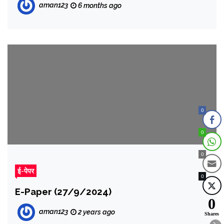
aman123
6 months ago
0
0
0
ई-पेपर
0
E-Paper (27/9/2024)
0
aman123
2 years ago
Shares