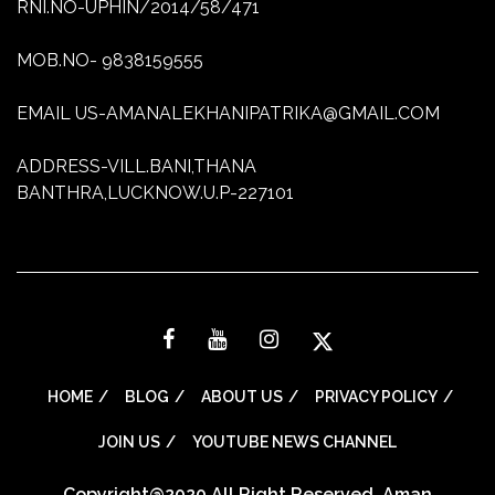
RNI.NO-UPHIN/2014/58/471
MOB.NO- 9838159555
EMAIL US-AMANALEKHANIPATRIKA@GMAIL.COM
ADDRESS-VILL.BANI,THANA
BANTHRA,LUCKNOW.U.P-227101
HOME
BLOG
ABOUT US
PRIVACY POLICY
JOIN US
YOUTUBE NEWS CHANNEL
Copyright@2020 All Right Reserved. Aman