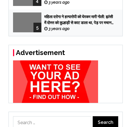
4
तब पकड़े गए तीनों आरोपी
3 years ago
महिला दरोगा ने हत्यारोपी को घेरकर मारी गोली: झांसी
में दोस्त को कुल्हाड़ी से काट डाला था, पेड़ पर मचान
5
बनाकर 12 दिन छुपा रहा
3 years ago
Advertisement
Search
for: