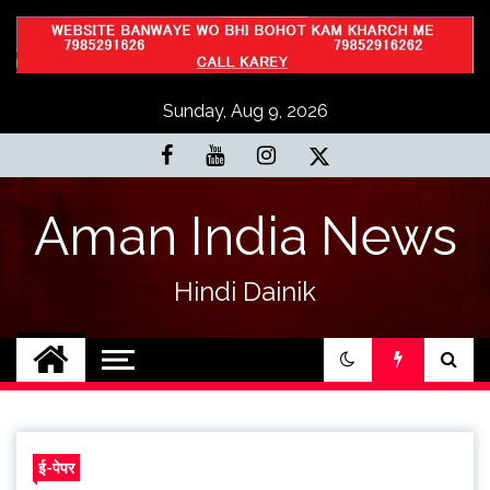
Skip
to
content
Sunday, Aug 9, 2026
Aman India News
Hindi Dainik
ई-पेपर