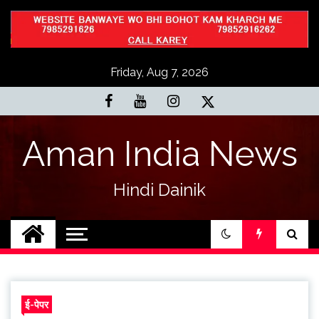
Skip
to
content
Friday, Aug 7, 2026
Aman India News
Hindi Dainik
ई-पेपर