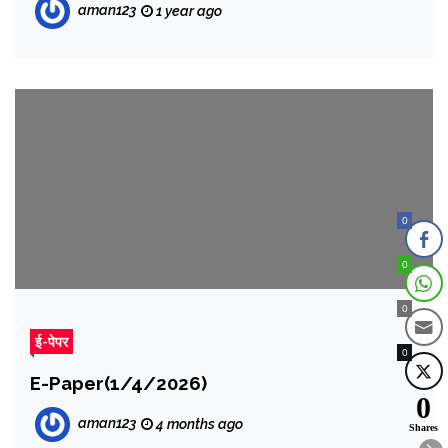
aman123
1 year ago
0
0
0
ई-पेपर
0
E-Paper(1/4/2026)
0
aman123
4 months ago
Shares