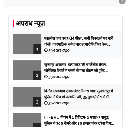
अपराध न्यूज़
फाइनेंस कार का 3KM पीछा…चाबी निकालने पर मारी
गोली: कारमालिक समेत चार हत्यारोपितों पर केस,
1
तलाश में टीमें प्रयागराज रवाना
3 years ago
कुशाग्र अपहरण-हत्याकांड की चार्जशीट तैयार:
फोरेंसिक रिपोर्ट में रस्सी से गला घोटने की पुष्टि,
2
फिरौती के लेटर की हैंडराइटिंग प्रभात की, सिक्योरिटी
3 years ago
गार्ड आई विटनेस
विनोद उपाध्याय एनकाउंटर में मारा गया: सुल्तानपुर में
पुलिस ने घेरा तो फायरिंग की, 35 मुकदमे में 1 में भी
3
सजा नहीं हुई
3 years ago
IIT-BHU गैंगरेप में 1 विक्टिम-2 गवाह-3 सबूत:
पुलिस ने 300 कैमरे और 10 हजार नंबर ट्रेस किए;