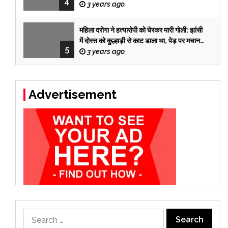
4
तब पकड़े गए तीनों आरोपी
3 years ago
महिला दरोगा ने हत्यारोपी को घेरकर मारी गोली: झांसी
में दोस्त को कुल्हाड़ी से काट डाला था, पेड़ पर मचान
5
बनाकर 12 दिन छुपा रहा
3 years ago
Advertisement
Search
for: