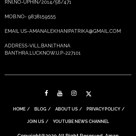
RNI.NO-UPHIN/2014/58/471
MOB.NO- 9838159555
EMAIL US-AMANALEKHANIPATRIKA@GMAIL.COM
ADDRESS-VILL.BANI,THANA
BANTHRA,LUCKNOW.U.P-227101
HOME
BLOG
ABOUT US
PRIVACY POLICY
JOIN US
YOUTUBE NEWS CHANNEL
Copyright@2020 All Right Reserved. Aman