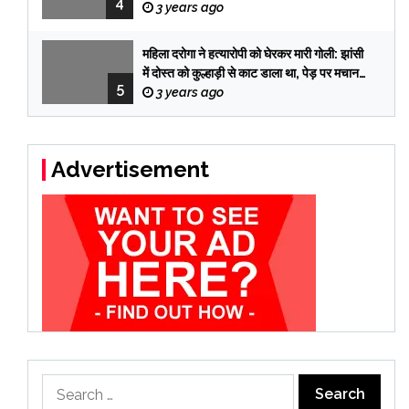
4
तब पकड़े गए तीनों आरोपी
3 years ago
महिला दरोगा ने हत्यारोपी को घेरकर मारी गोली: झांसी
में दोस्त को कुल्हाड़ी से काट डाला था, पेड़ पर मचान
5
बनाकर 12 दिन छुपा रहा
3 years ago
Advertisement
Search
for: