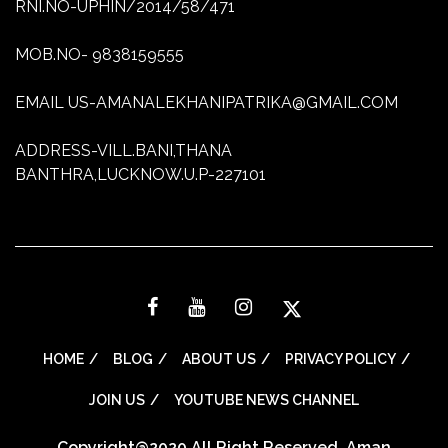
RNI.NO-UPHIN/2014/58/471
MOB.NO- 9838159555
EMAIL US-AMANALEKHANIPATRIKA@GMAIL.COM
ADDRESS-VILL.BANI,THANA
BANTHRA,LUCKNOW.U.P-227101
HOME
BLOG
ABOUT US
PRIVACY POLICY
JOIN US
YOUTUBE NEWS CHANNEL
Copyright@2020 All Right Reserved. Aman