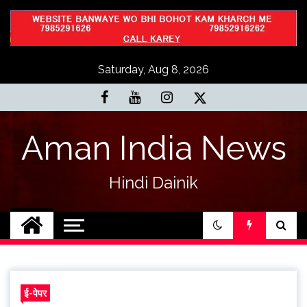
Skip
to
content
Saturday, Aug 8, 2026
Aman India News
Hindi Dainik
ई-पेपर