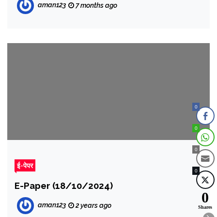
aman123
7 months ago
0
0
0
ई-पेपर
0
E-Paper (18/10/2024)
0
aman123
2 years ago
Shares