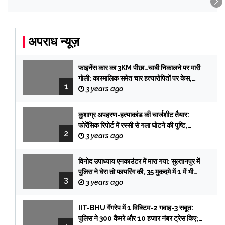
अपराध न्यूज़
फाइनेंस कार का 3KM पीछा…चाबी निकालने पर मारी
गोली: कारमालिक समेत चार हत्यारोपितों पर केस,
1
तलाश में टीमें प्रयागराज रवाना
3 years ago
कुशाग्र अपहरण-हत्याकांड की चार्जशीट तैयार:
फोरेंसिक रिपोर्ट में रस्सी से गला घोटने की पुष्टि,
2
फिरौती के लेटर की हैंडराइटिंग प्रभात की, सिक्योरिटी
3 years ago
गार्ड आई विटनेस
विनोद उपाध्याय एनकाउंटर में मारा गया: सुल्तानपुर में
पुलिस ने घेरा तो फायरिंग की, 35 मुकदमे में 1 में भी
3
सजा नहीं हुई
3 years ago
IIT-BHU गैंगरेप में 1 विक्टिम-2 गवाह-3 सबूत:
पुलिस ने 300 कैमरे और 10 हजार नंबर ट्रेस किए;