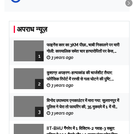
अपराध न्यूज़
फाइनेंस कार का 3KM पीछा…चाबी निकालने पर मारी
गोली: कारमालिक समेत चार हत्यारोपितों पर केस,
1
तलाश में टीमें प्रयागराज रवाना
3 years ago
कुशाग्र अपहरण-हत्याकांड की चार्जशीट तैयार:
फोरेंसिक रिपोर्ट में रस्सी से गला घोटने की पुष्टि,
2
फिरौती के लेटर की हैंडराइटिंग प्रभात की, सिक्योरिटी
3 years ago
गार्ड आई विटनेस
विनोद उपाध्याय एनकाउंटर में मारा गया: सुल्तानपुर में
पुलिस ने घेरा तो फायरिंग की, 35 मुकदमे में 1 में भी
3
सजा नहीं हुई
3 years ago
IIT-BHU गैंगरेप में 1 विक्टिम-2 गवाह-3 सबूत: