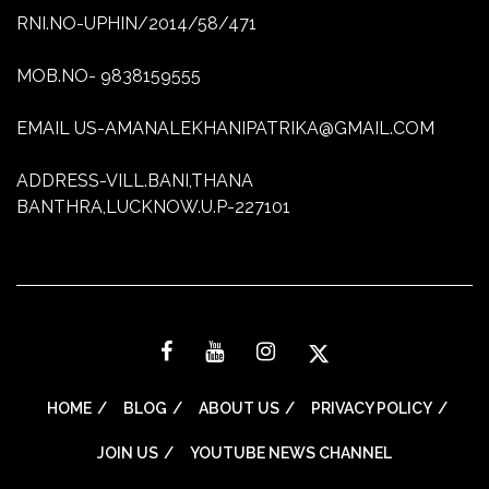
RNI.NO-UPHIN/2014/58/471
MOB.NO- 9838159555
EMAIL US-AMANALEKHANIPATRIKA@GMAIL.COM
ADDRESS-VILL.BANI,THANA
BANTHRA,LUCKNOW.U.P-227101
HOME
BLOG
ABOUT US
PRIVACY POLICY
JOIN US
YOUTUBE NEWS CHANNEL