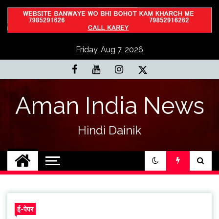
Skip
to
content
Friday, Aug 7, 2026
Aman India News
Hindi Dainik
ई-पेपर