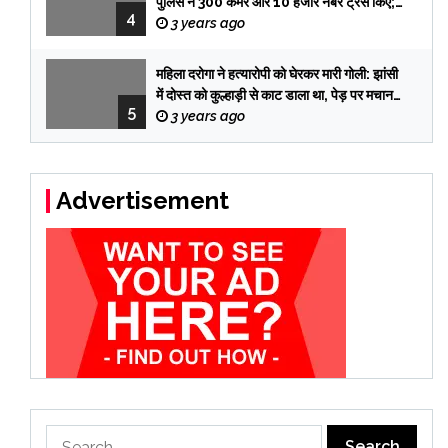
पुलिस ने 300 कैमरे और 10 हजार नंबर ट्रेस किए;
4
तब पकड़े गए तीनों आरोपी
3 years ago
महिला दरोगा ने हत्यारोपी को घेरकर मारी गोली: झांसी
में दोस्त को कुल्हाड़ी से काट डाला था, पेड़ पर मचान
5
बनाकर 12 दिन छुपा रहा
3 years ago
Advertisement
Search