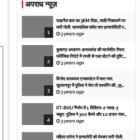
अपराध न्यूज़
फाइनेंस कार का 3KM पीछा…चाबी निकालने पर
मारी गोली: कारमालिक समेत चार हत्यारोपितों पर
1
केस, तलाश में टीमें प्रयागराज रवाना
3 years ago
कुशाग्र अपहरण-हत्याकांड की चार्जशीट तैयार:
फोरेंसिक रिपोर्ट में रस्सी से गला घोटने की पुष्टि,
2
फिरौती के लेटर की हैंडराइटिंग प्रभात की,
3 years ago
सिक्योरिटी गार्ड आई विटनेस
विनोद उपाध्याय एनकाउंटर में मारा गया:
सुल्तानपुर में पुलिस ने घेरा तो फायरिंग की, 35
3
मुकदमे में 1 में भी सजा नहीं हुई
3 years ago
IIT-BHU गैंगरेप में 1 विक्टिम-2 गवाह-3
सबूत: पुलिस ने 300 कैमरे और 10 हजार नंबर
4
ट्रेस किए; तब पकड़े गए तीनों आरोपी
3 years ago
महिला दरोगा ने हत्यारोपी को घेरकर मारी गोली: