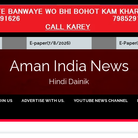
E-paper(7/8/2026)
E-Paper(6/8/2026)
Aman India News
Hindi Dainik
OIN US
ADVERTISE WITH US.
YOUTUBE NEWS CHANNEL