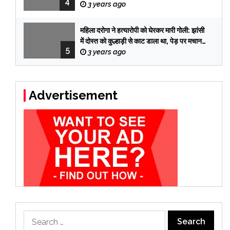
4
तब पकड़े गए तीनों आरोपी
3 years ago
महिला दरोगा ने हत्यारोपी को घेरकर मारी गोली: झांसी
में दोस्त को कुल्हाड़ी से काट डाला था, पेड़ पर मचान
5
बनाकर 12 दिन छुपा रहा
3 years ago
Advertisement
Search
for: