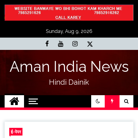
Skip
to
content
Sunday, Aug 9, 2026
Aman India News
Hindi Dainik
ई-पेपर