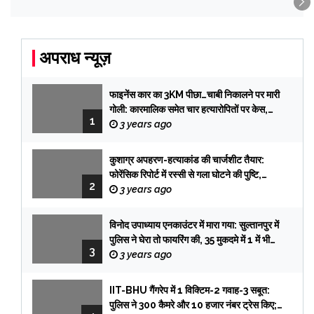
अपराध न्यूज़
फाइनेंस कार का 3KM पीछा…चाबी निकालने पर मारी
गोली: कारमालिक समेत चार हत्यारोपितों पर केस,
1
तलाश में टीमें प्रयागराज रवाना
3 years ago
कुशाग्र अपहरण-हत्याकांड की चार्जशीट तैयार:
फोरेंसिक रिपोर्ट में रस्सी से गला घोटने की पुष्टि,
2
फिरौती के लेटर की हैंडराइटिंग प्रभात की, सिक्योरिटी
3 years ago
गार्ड आई विटनेस
विनोद उपाध्याय एनकाउंटर में मारा गया: सुल्तानपुर में
पुलिस ने घेरा तो फायरिंग की, 35 मुकदमे में 1 में भी
3
सजा नहीं हुई
3 years ago
IIT-BHU गैंगरेप में 1 विक्टिम-2 गवाह-3 सबूत:
पुलिस ने 300 कैमरे और 10 हजार नंबर ट्रेस किए;