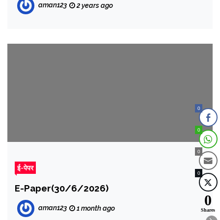
aman123
2 years ago
0
0
0
ई-पेपर
0
E-Paper(30/6/2026)
0
aman123
1 month ago
Shares