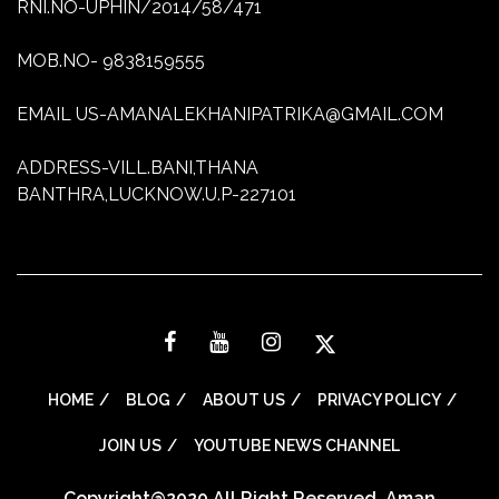
RNI.NO-UPHIN/2014/58/471
MOB.NO- 9838159555
EMAIL US-AMANALEKHANIPATRIKA@GMAIL.COM
ADDRESS-VILL.BANI,THANA
BANTHRA,LUCKNOW.U.P-227101
HOME
BLOG
ABOUT US
PRIVACY POLICY
JOIN US
YOUTUBE NEWS CHANNEL
Copyright@2020 All Right Reserved. Aman