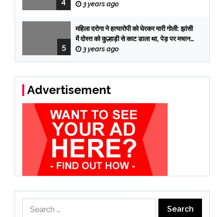
4
तब पकड़े गए तीनों आरोपी
3 years ago
महिला दरोगा ने हत्यारोपी को घेरकर मारी गोली: झांसी
में दोस्त को कुल्हाड़ी से काट डाला था, पेड़ पर मचान
5
बनाकर 12 दिन छुपा रहा
3 years ago
Advertisement
Search
for: