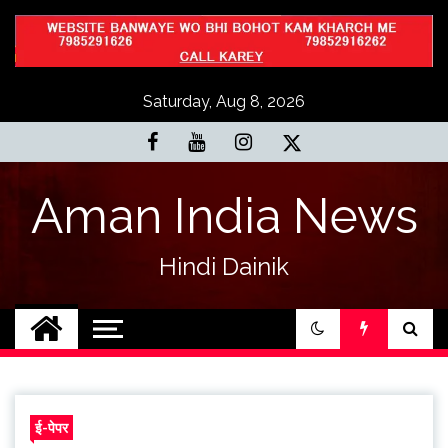
Skip
to
content
Saturday, Aug 8, 2026
Aman India News
Hindi Dainik
ई-पेपर