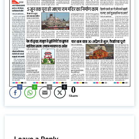
0
0
0
0
0
Shares
Leave a Reply