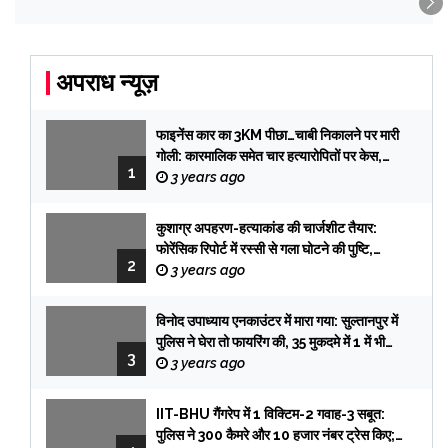
अपराध न्यूज़
फाइनेंस कार का 3KM पीछा…चाबी निकालने पर मारी
गोली: कारमालिक समेत चार हत्यारोपितों पर केस,
1
तलाश में टीमें प्रयागराज रवाना
3 years ago
कुशाग्र अपहरण-हत्याकांड की चार्जशीट तैयार:
फोरेंसिक रिपोर्ट में रस्सी से गला घोटने की पुष्टि,
2
फिरौती के लेटर की हैंडराइटिंग प्रभात की, सिक्योरिटी
3 years ago
गार्ड आई विटनेस
विनोद उपाध्याय एनकाउंटर में मारा गया: सुल्तानपुर में
पुलिस ने घेरा तो फायरिंग की, 35 मुकदमे में 1 में भी
3
सजा नहीं हुई
3 years ago
IIT-BHU गैंगरेप में 1 विक्टिम-2 गवाह-3 सबूत:
पुलिस ने 300 कैमरे और 10 हजार नंबर ट्रेस किए;