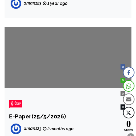
aman123
1 year ago
0
0
0
ई-पेपर
0
E-Paper(25/5/2026)
0
aman123
2 months ago
Shares