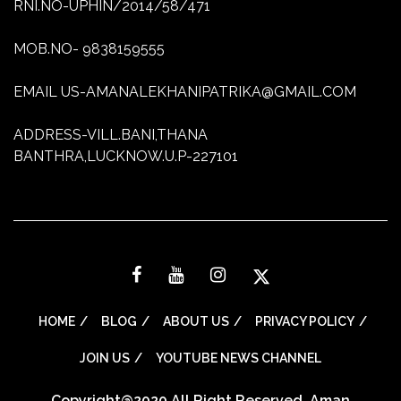
RNI.NO-UPHIN/2014/58/471
MOB.NO- 9838159555
EMAIL US-AMANALEKHANIPATRIKA@GMAIL.COM
ADDRESS-VILL.BANI,THANA
BANTHRA,LUCKNOW.U.P-227101
HOME
BLOG
ABOUT US
PRIVACY POLICY
JOIN US
YOUTUBE NEWS CHANNEL
Copyright@2020 All Right Reserved. Aman