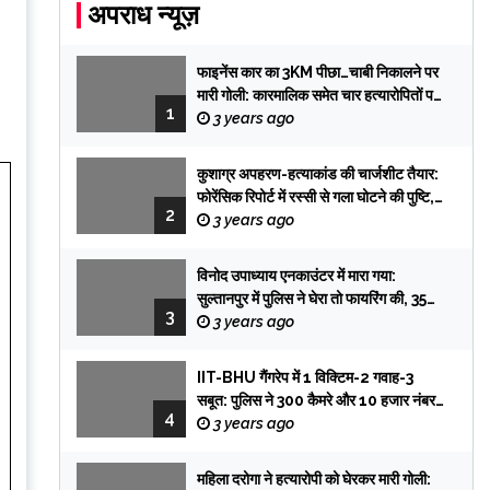
अपराध न्यूज़
फाइनेंस कार का 3KM पीछा…चाबी निकालने पर
मारी गोली: कारमालिक समेत चार हत्यारोपितों पर
1
केस, तलाश में टीमें प्रयागराज रवाना
3 years ago
कुशाग्र अपहरण-हत्याकांड की चार्जशीट तैयार:
फोरेंसिक रिपोर्ट में रस्सी से गला घोटने की पुष्टि,
2
फिरौती के लेटर की हैंडराइटिंग प्रभात की,
3 years ago
सिक्योरिटी गार्ड आई विटनेस
विनोद उपाध्याय एनकाउंटर में मारा गया:
सुल्तानपुर में पुलिस ने घेरा तो फायरिंग की, 35
3
मुकदमे में 1 में भी सजा नहीं हुई
3 years ago
IIT-BHU गैंगरेप में 1 विक्टिम-2 गवाह-3
सबूत: पुलिस ने 300 कैमरे और 10 हजार नंबर
4
ट्रेस किए; तब पकड़े गए तीनों आरोपी
3 years ago
महिला दरोगा ने हत्यारोपी को घेरकर मारी गोली: