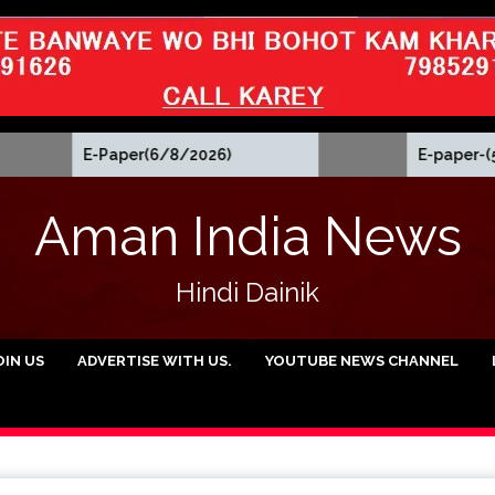
aper(6/8/2026)
E-paper-(5/8/2026)
Aman India News
Hindi Dainik
OIN US
ADVERTISE WITH US.
YOUTUBE NEWS CHANNEL