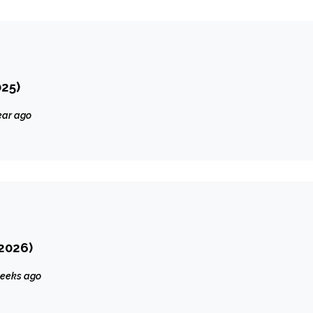
25)
ear ago
2026)
eeks ago