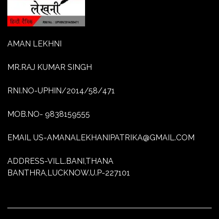
AMAN LEKHNI
MR.RAJ KUMAR SINGH
RNI.NO-UPHIN/2014/58/471
MOB.NO- 9838159555
EMAIL US-AMANALEKHANIPATRIKA@GMAIL.COM
ADDRESS-VILL.BANI,THANA
BANTHRA,LUCKNOW.U.P-227101