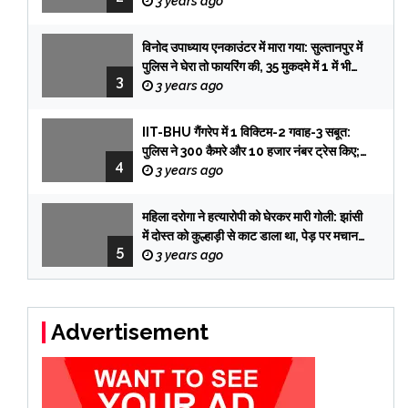
फिरौती के लेटर की हैंडराइटिंग प्रभात की, सिक्योरिटी
3 years ago
गार्ड आई विटनेस
विनोद उपाध्याय एनकाउंटर में मारा गया: सुल्तानपुर में
पुलिस ने घेरा तो फायरिंग की, 35 मुकदमे में 1 में भी
3
सजा नहीं हुई
3 years ago
IIT-BHU गैंगरेप में 1 विक्टिम-2 गवाह-3 सबूत:
पुलिस ने 300 कैमरे और 10 हजार नंबर ट्रेस किए;
4
तब पकड़े गए तीनों आरोपी
3 years ago
महिला दरोगा ने हत्यारोपी को घेरकर मारी गोली: झांसी
में दोस्त को कुल्हाड़ी से काट डाला था, पेड़ पर मचान
5
बनाकर 12 दिन छुपा रहा
3 years ago
Advertisement